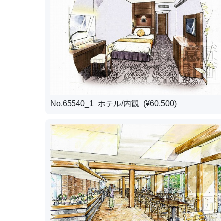
No.65540_1 ホテル/内観 (¥60,500)