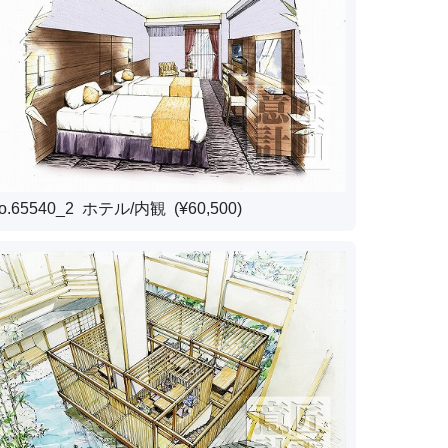
o.65540_2 ホテル/内観 (¥60,500)