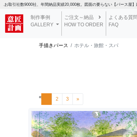
.お取引社数9000社、年間納品実績20,000枚。図面の要らない【パース屋】
制作事例
ご注文～納品
よくある
GALLERY
HOW TO ORDER
FAQ
手描きパース
ホテル・旅館・スパ
«
1
2
3
»