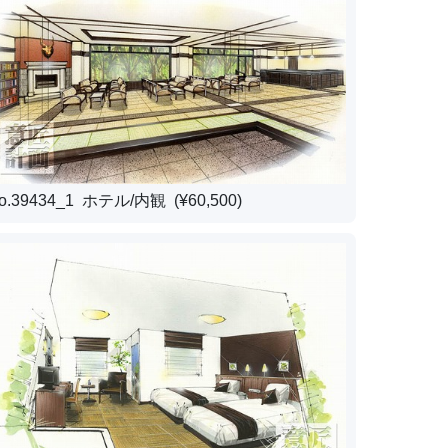
o.39434_1 ホテル/内観 (¥60,500)