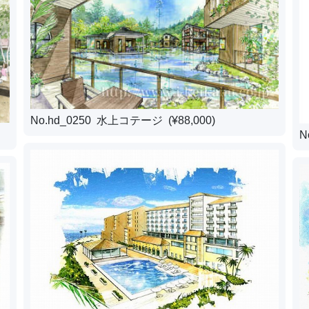
No.hd_0250 水上コテージ (¥88,000)
N