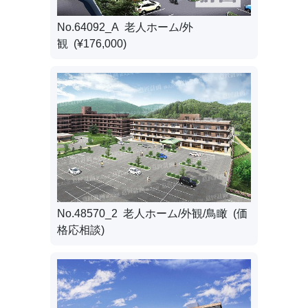
No.64092_A 老人ホーム/外
観 (¥176,000)
No.48570_2 老人ホーム/外観/鳥瞰 (価
格応相談)