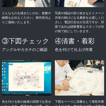
どんなものを描きたいのか、枚数や
写真や雑誌の切り抜きなどイメージ
納期もお伝えください。製作担当よ
共有の助けになる素材をお渡しくだ
りご連絡いたします。
さい。電話打合せが主流ですが、対
面であれば経験豊富なスタッフが目
の前で絵にしていきます。
③下図チェック
④清書・着彩
アングルやカタチのご確認
色を付けて仕上げ作業
色を付ける前の線画の段階でお見せ
下図をベースに清書をして着彩作業