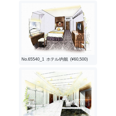
No.65540_1 ホテル/内観 (¥60,500)