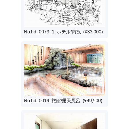
No.hd_0073_1 ホテル/内観 (¥33,000)
No.hd_0019 旅館/露天風呂 (¥49,500)