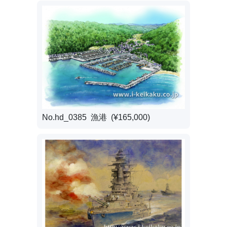
No.hd_0385 漁港 (¥165,000)