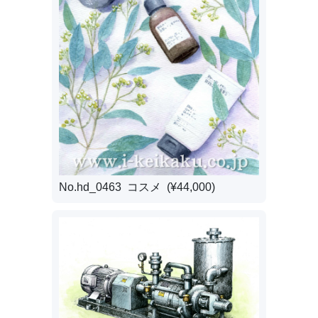
No.hd_0463 コスメ (¥44,000)