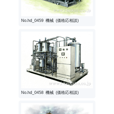
No.hd_0459 機械 (価格応相談)
No.hd_0458 機械 (価格応相談)