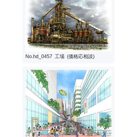
No.hd_0457 工場 (価格応相談)