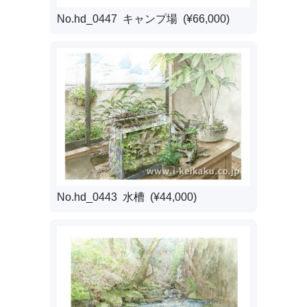
No.hd_0447 キャンプ場 (¥66,000)
No.hd_0443 水槽 (¥44,000)