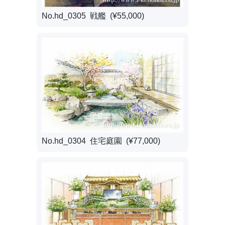
No.hd_0305 戦艦 (¥55,000)
No.hd_0304 住宅庭園 (¥77,000)