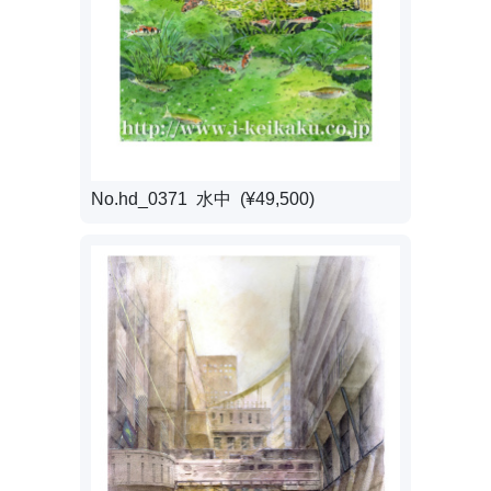
No.hd_0371 水中 (¥49,500)