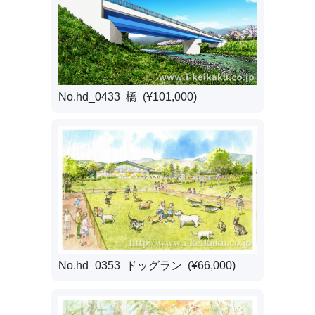
No.hd_0433 橋 (¥101,000)
No.hd_0353 ドッグラン (¥66,000)