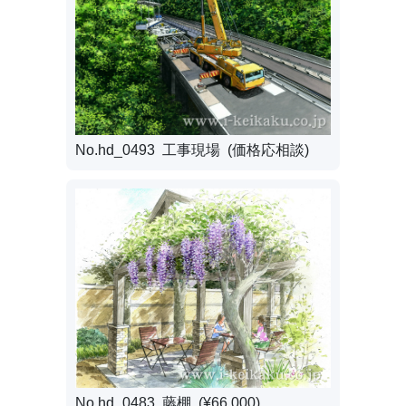
No.hd_0493 工事現場 (価格応相談)
No.hd_0483 藤棚 (¥66,000)